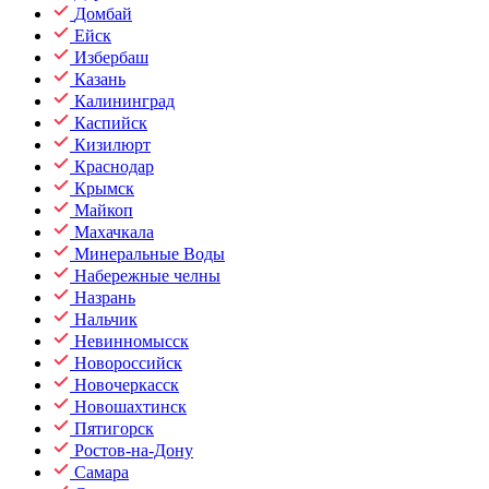
Домбай
Ейск
Избербаш
Казань
Калининград
Каспийск
Кизилюрт
Краснодар
Крымск
Майкоп
Махачкала
Минеральные Воды
Набережные челны
Назрань
Нальчик
Невинномысск
Новороссийск
Новочеркасск
Новошахтинск
Пятигорск
Ростов-на-Дону
Самара