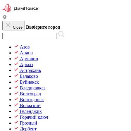
Выберите город
Close
Азов
Анапа
Армавир
Архыз
Астрахань
Балаково
Буйнакск
Владикавказ
Волгоград
Волгодонск
Волжский
Геленджик
Горячий ключ
Грозный
Дербент