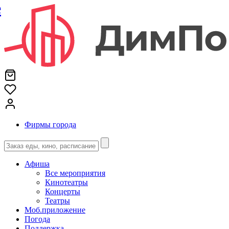
е
Фирмы города
Афиша
Все мероприятия
Кинотеатры
Концерты
Театры
Моб.приложение
Погода
Поддержка