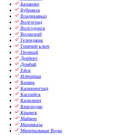
Балаково
Буйнакск
Владикавказ
Волгоград
Волгодонск
Волжский
Геленджик
Горячий ключ
Грозный
Дербент
Домбай
Ейск
Избербаш
Казань
Калининград
Каспийск
Кизилюрт
Краснодар
Крымск
Майкоп
Махачкала
Минеральные Воды