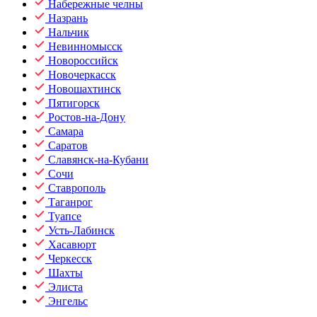
Набережные челны
Назрань
Нальчик
Невинномысск
Новороссийск
Новочеркасск
Новошахтинск
Пятигорск
Ростов-на-Дону
Самара
Саратов
Славянск-на-Кубани
Сочи
Ставрополь
Таганрог
Туапсе
Усть-Лабинск
Хасавюрт
Черкесск
Шахты
Элиста
Энгельс