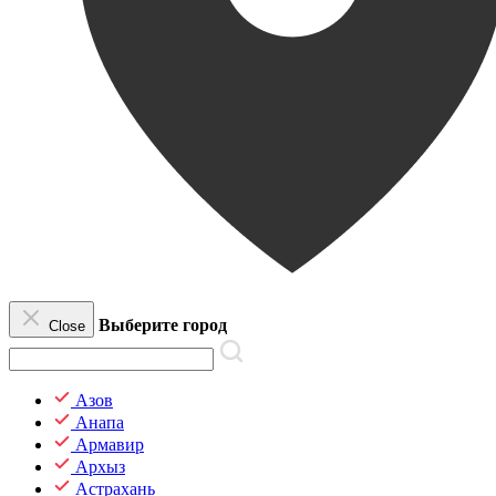
Выберите город
Close
Азов
Анапа
Армавир
Архыз
Астрахань