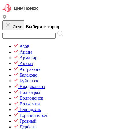
Выберите город
Close
Азов
Анапа
Армавир
Архыз
Астрахань
Балаково
Буйнакск
Владикавказ
Волгоград
Волгодонск
Волжский
Геленджик
Горячий ключ
Грозный
Дербент