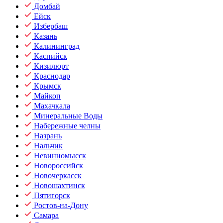
Домбай
Ейск
Избербаш
Казань
Калининград
Каспийск
Кизилюрт
Краснодар
Крымск
Майкоп
Махачкала
Минеральные Воды
Набережные челны
Назрань
Нальчик
Невинномысск
Новороссийск
Новочеркасск
Новошахтинск
Пятигорск
Ростов-на-Дону
Самара