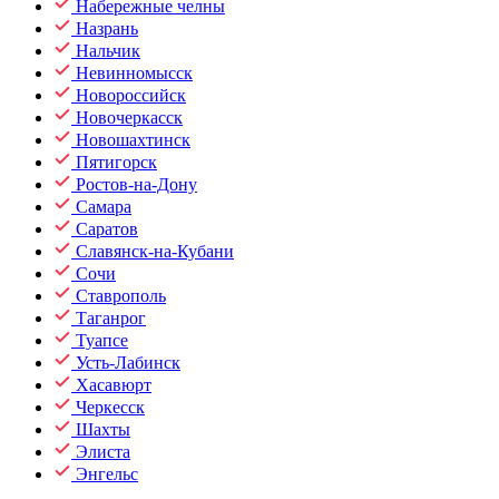
Набережные челны
Назрань
Нальчик
Невинномысск
Новороссийск
Новочеркасск
Новошахтинск
Пятигорск
Ростов-на-Дону
Самара
Саратов
Славянск-на-Кубани
Сочи
Ставрополь
Таганрог
Туапсе
Усть-Лабинск
Хасавюрт
Черкесск
Шахты
Элиста
Энгельс