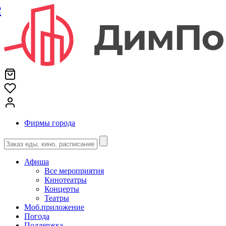
е
Фирмы города
Афиша
Все мероприятия
Кинотеатры
Концерты
Театры
Моб.приложение
Погода
Поддержка