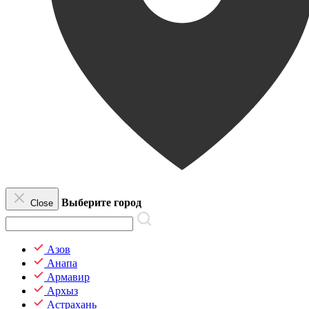
Выберите город
Close
Азов
Анапа
Армавир
Архыз
Астрахань