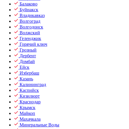
Балаково
Буйнакск
Владикавказ
Волгоград
Волгодонск
Волжский
Геленджик
Горячий ключ
Грозный
Дербент
Домбай
Ейск
Избербаш
Казань
Калининград
Каспийск
Кизилюрт
Краснодар
Крымск
Майкоп
Махачкала
Минеральные Воды