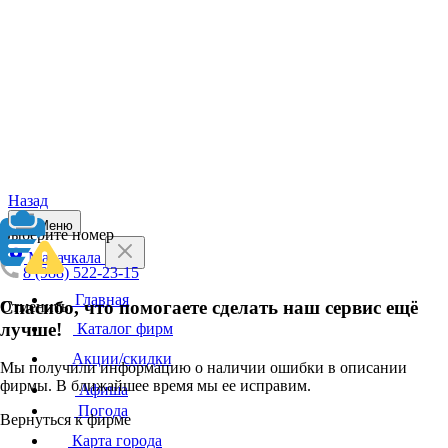
Назад
Меню
Выберите номер
Махачкала
8 (988) 522-23-15
Главная
Спасибо, что помогаете сделать наш сервис ещё
Отменить
лучше!
Каталог фирм
Акции/скидки
Мы получили информацию о наличии ошибки в описании
фирмы. В ближайшее время мы ее исправим.
Афиша
Погода
Вернуться к фирме
Карта города