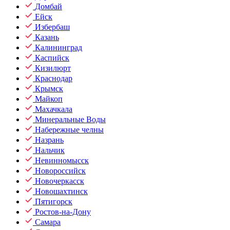
Домбай
Ейск
Избербаш
Казань
Калининград
Каспийск
Кизилюрт
Краснодар
Крымск
Майкоп
Махачкала
Минеральные Воды
Набережные челны
Назрань
Нальчик
Невинномысск
Новороссийск
Новочеркасск
Новошахтинск
Пятигорск
Ростов-на-Дону
Самара