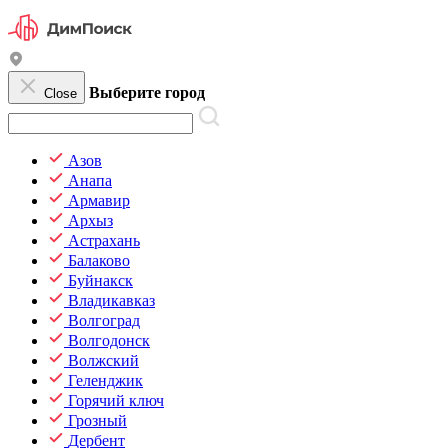
Выберите город
Close
Азов
Анапа
Армавир
Архыз
Астрахань
Балаково
Буйнакск
Владикавказ
Волгоград
Волгодонск
Волжский
Геленджик
Горячий ключ
Грозный
Дербент