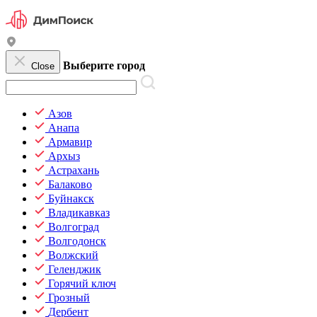
Выберите город
Close
Азов
Анапа
Армавир
Архыз
Астрахань
Балаково
Буйнакск
Владикавказ
Волгоград
Волгодонск
Волжский
Геленджик
Горячий ключ
Грозный
Дербент