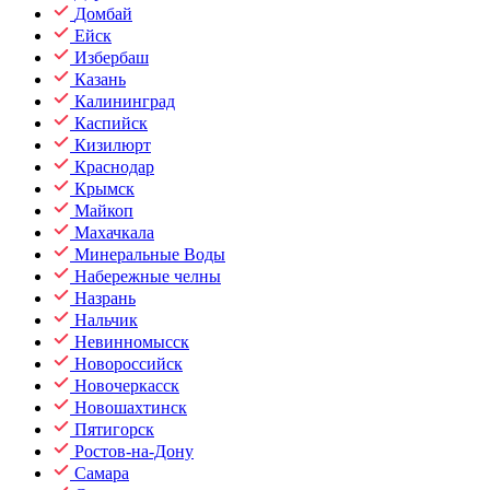
Домбай
Ейск
Избербаш
Казань
Калининград
Каспийск
Кизилюрт
Краснодар
Крымск
Майкоп
Махачкала
Минеральные Воды
Набережные челны
Назрань
Нальчик
Невинномысск
Новороссийск
Новочеркасск
Новошахтинск
Пятигорск
Ростов-на-Дону
Самара