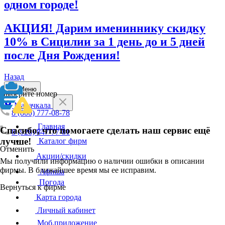
одном городе!
АКЦИЯ! Дарим имениннику скидку
10% в Сицилии за 1 день до и 5 дней
после Дня Рождения!
Назад
Меню
Выберите номер
Махачкала
8 (800) 777-08-78
Главная
Спасибо, что помогаете сделать наш сервис ещё
8 (928) 847-77-81
лучше!
Каталог фирм
Отменить
Акции/скидки
Мы получили информацию о наличии ошибки в описании
фирмы. В ближайшее время мы ее исправим.
Афиша
Погода
Вернуться к фирме
Карта города
Личный кабинет
Моб.приложение