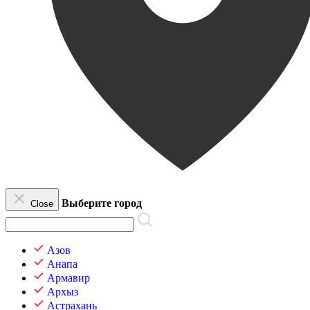
Выберите город
Close
Азов
Анапа
Армавир
Архыз
Астрахань