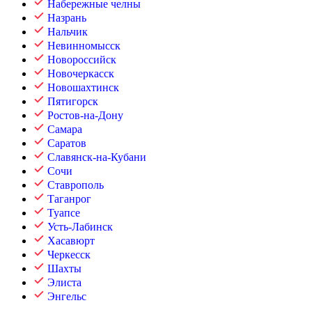
Набережные челны
Назрань
Нальчик
Невинномысск
Новороссийск
Новочеркасск
Новошахтинск
Пятигорск
Ростов-на-Дону
Самара
Саратов
Славянск-на-Кубани
Сочи
Ставрополь
Таганрог
Туапсе
Усть-Лабинск
Хасавюрт
Черкесск
Шахты
Элиста
Энгельс