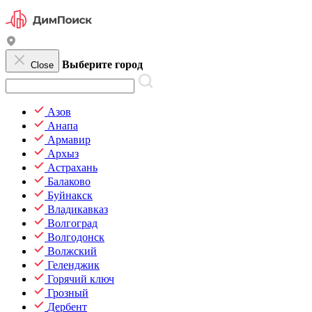
Выберите город
Close
Азов
Анапа
Армавир
Архыз
Астрахань
Балаково
Буйнакск
Владикавказ
Волгоград
Волгодонск
Волжский
Геленджик
Горячий ключ
Грозный
Дербент