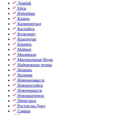
Домбай
Ейск
Избербаш
Казань
Калининград
Каспийск
Кизилюрт
Краснодар
Крымск
Майкоп
Махачкала
Минеральные Воды
Набережные челны
Назрань
Нальчик
Невинномысск
Новороссийск
Новочеркасск
Новошахтинск
Пятигорск
Ростов-на-Дону
Самара