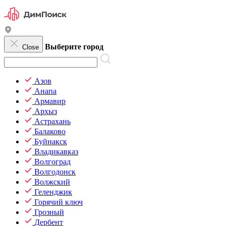
Выберите город
Close
Азов
Анапа
Армавир
Архыз
Астрахань
Балаково
Буйнакск
Владикавказ
Волгоград
Волгодонск
Волжский
Геленджик
Горячий ключ
Грозный
Дербент