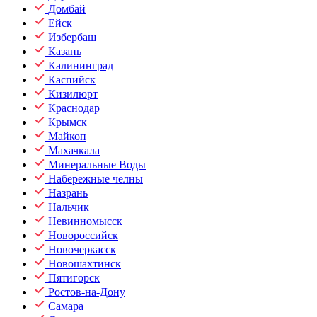
Домбай
Ейск
Избербаш
Казань
Калининград
Каспийск
Кизилюрт
Краснодар
Крымск
Майкоп
Махачкала
Минеральные Воды
Набережные челны
Назрань
Нальчик
Невинномысск
Новороссийск
Новочеркасск
Новошахтинск
Пятигорск
Ростов-на-Дону
Самара