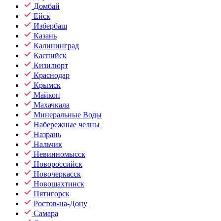
Домбай
Ейск
Избербаш
Казань
Калининград
Каспийск
Кизилюрт
Краснодар
Крымск
Майкоп
Махачкала
Минеральные Воды
Набережные челны
Назрань
Нальчик
Невинномысск
Новороссийск
Новочеркасск
Новошахтинск
Пятигорск
Ростов-на-Дону
Самара