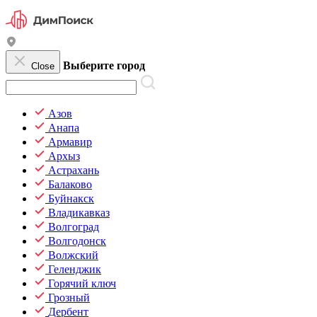
Выберите город
Close
Азов
Анапа
Армавир
Архыз
Астрахань
Балаково
Буйнакск
Владикавказ
Волгоград
Волгодонск
Волжский
Геленджик
Горячий ключ
Грозный
Дербент