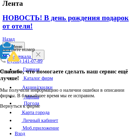
Лента
НОВОСТЬ! В день рождения подарок
от отеля!
Назад
Меню
Выберите номер
Махачкала
8 (918) 141-07-89
Главная
Спасибо, что помогаете сделать наш сервис ещё
Отменить
лучше!
Каталог фирм
Акции/скидки
Мы получили информацию о наличии ошибки в описании
фирмы. В ближайшее время мы ее исправим.
Афиша
Погода
Вернуться к фирме
Карта города
Личный кабинет
Моб.приложение
Вход