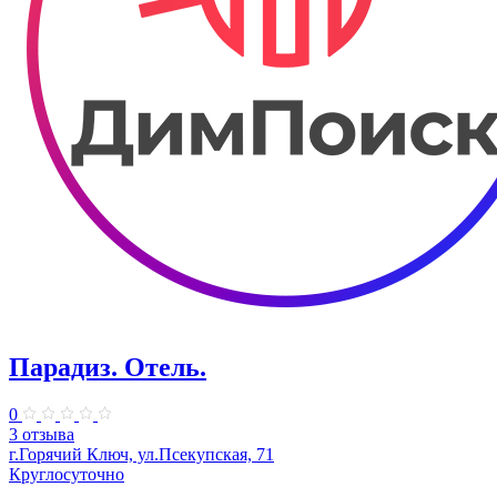
Парадиз. Отель.
0
3 отзыва
г.Горячий Ключ, ул.Псекупская, 71
Круглосуточно