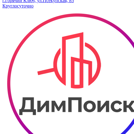
г.Горячий Ключ, ул.Псекупская, 85
Круглосуточно