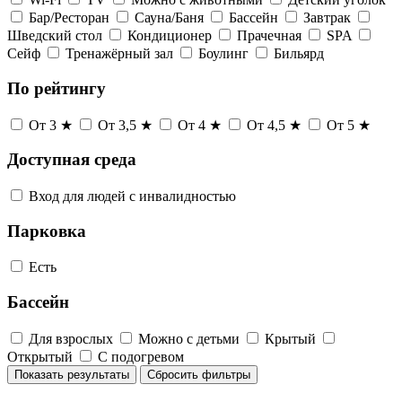
Бар/Ресторан
Сауна/Баня
Бассейн
Завтрак
Шведский стол
Кондиционер
Прачечная
SPA
Сейф
Тренажёрный зал
Боулинг
Бильярд
По рейтингу
От 3 ★
От 3,5 ★
От 4 ★
От 4,5 ★
От 5 ★
Доступная среда
Вход для людей с инвалидностью
Парковка
Есть
Бассейн
Для взрослых
Можно с детьми
Крытый
Открытый
С подогревом
Показать результаты
Сбросить фильтры