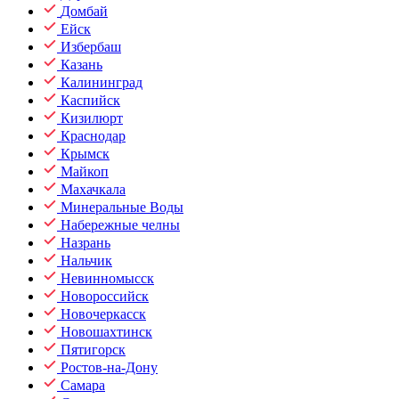
Домбай
Ейск
Избербаш
Казань
Калининград
Каспийск
Кизилюрт
Краснодар
Крымск
Майкоп
Махачкала
Минеральные Воды
Набережные челны
Назрань
Нальчик
Невинномысск
Новороссийск
Новочеркасск
Новошахтинск
Пятигорск
Ростов-на-Дону
Самара