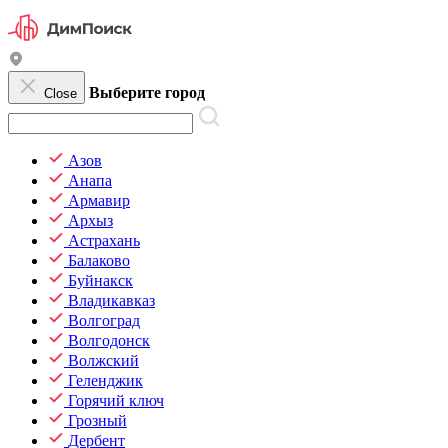
Выберите город
Close
Азов
Анапа
Армавир
Архыз
Астрахань
Балаково
Буйнакск
Владикавказ
Волгоград
Волгодонск
Волжский
Геленджик
Горячий ключ
Грозный
Дербент