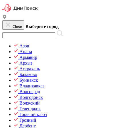
Выберите город
Close
Азов
Анапа
Армавир
Архыз
Астрахань
Балаково
Буйнакск
Владикавказ
Волгоград
Волгодонск
Волжский
Геленджик
Горячий ключ
Грозный
Дербент