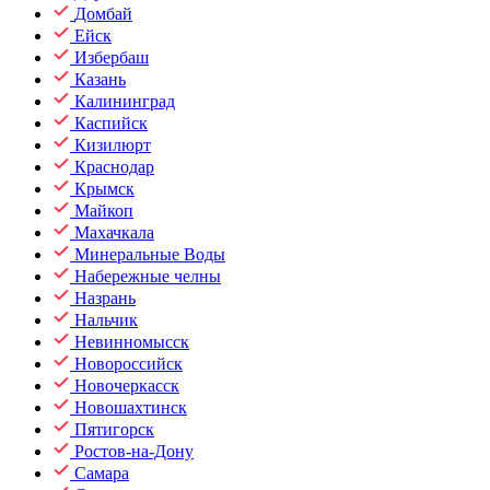
Домбай
Ейск
Избербаш
Казань
Калининград
Каспийск
Кизилюрт
Краснодар
Крымск
Майкоп
Махачкала
Минеральные Воды
Набережные челны
Назрань
Нальчик
Невинномысск
Новороссийск
Новочеркасск
Новошахтинск
Пятигорск
Ростов-на-Дону
Самара