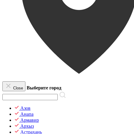
Выберите город
Close
Азов
Анапа
Армавир
Архыз
Астрахань