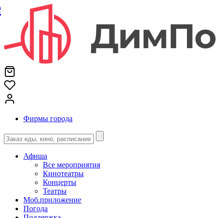
е
Фирмы города
Афиша
Все мероприятия
Кинотеатры
Концерты
Театры
Моб.приложение
Погода
Поддержка