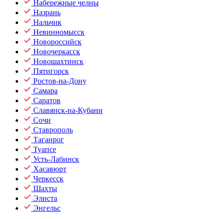
Набережные челны
Назрань
Нальчик
Невинномысск
Новороссийск
Новочеркасск
Новошахтинск
Пятигорск
Ростов-на-Дону
Самара
Саратов
Славянск-на-Кубани
Сочи
Ставрополь
Таганрог
Туапсе
Усть-Лабинск
Хасавюрт
Черкесск
Шахты
Элиста
Энгельс