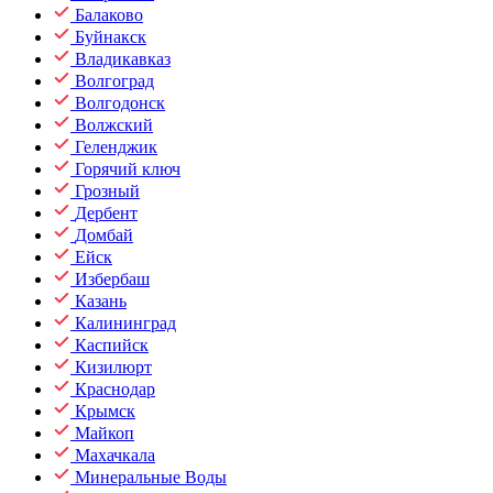
Балаково
Буйнакск
Владикавказ
Волгоград
Волгодонск
Волжский
Геленджик
Горячий ключ
Грозный
Дербент
Домбай
Ейск
Избербаш
Казань
Калининград
Каспийск
Кизилюрт
Краснодар
Крымск
Майкоп
Махачкала
Минеральные Воды