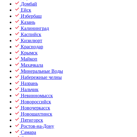
Домбай
Ейск
Избербаш
Казань
Калининград
Каспийск
Кизилюрт
Краснодар
Крымск
Майкоп
Махачкала
Минеральные Воды
Набережные челны
Назрань
Нальчик
Невинномысск
Новороссийск
Новочеркасск
Новошахтинск
Пятигорск
Ростов-на-Дону
Самара