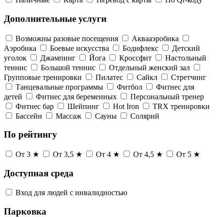
Дополнительные услуги
Возможны разовые посещения
Аквааэробика
Аэробика
Боевые искусства
Бодифлекс
Детский
уголок
Джампинг
Йога
Кроссфит
Настольный
теннис
Большой теннис
Отдельный женский зал
Групповые тренировки
Пилатес
Сайкл
Стретчинг
Танцевальные программы
Фитбол
Фитнес для
детей
Фитнес для беременных
Персональный тренер
Фитнес бар
Шейпинг
Hot Iron
TRX тренировки
Бассейн
Массаж
Сауны
Солярий
По рейтингу
От 3 ★
От 3,5 ★
От 4 ★
От 4,5 ★
От 5 ★
Доступная среда
Вход для людей с инвалидностью
Парковка