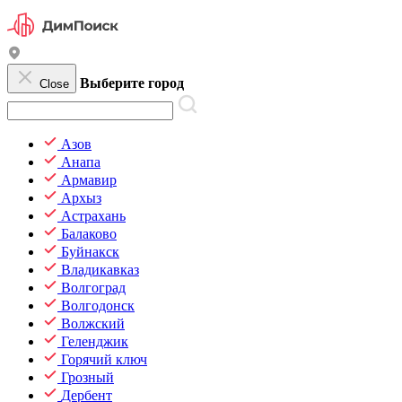
Выберите город
Close
Азов
Анапа
Армавир
Архыз
Астрахань
Балаково
Буйнакск
Владикавказ
Волгоград
Волгодонск
Волжский
Геленджик
Горячий ключ
Грозный
Дербент