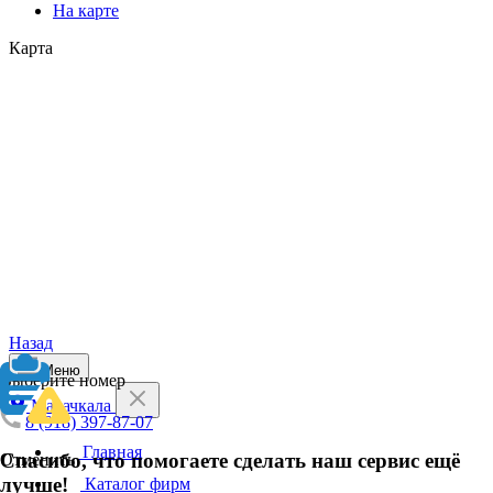
На карте
Карта
Назад
Меню
Выберите номер
Махачкала
8 (918) 397-87-07
Главная
Спасибо, что помогаете сделать наш сервис ещё
Отменить
лучше!
Каталог фирм