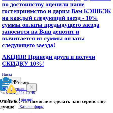
по достоинству оценили наше
гостеприимство и дарим Вам КЭШБЭК
на каждый следующий заезд - 10%
суммы оплаты предыдущего заезда
заносится на Ваш депозит и
вычитается из суммы оплаты
следующего заезда!
АКЦИЯ! Приведи друга и получи
СКИДКУ 10%!
Назад
Меню
Выберите номер
Махачкала
8 (962) 447-15-40
Главная
Спасибо, что помогаете сделать наш сервис ещё
Отменить
лучше!
Каталог фирм