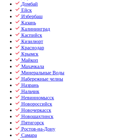
Домбай
Ейск
Избербаш
Казань
Калининград
Каспийск
Кизилюрт
Краснодар
Крымск
Майкоп
Махачкала
Минеральные Воды
Набережные челны
Назрань
Нальчик
Невинномысск
Новороссийск
Новочеркасск
Новошахтинск
Пятигорск
Ростов-на-Дону
Самара