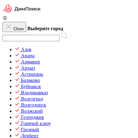
Выберите город
Close
Азов
Анапа
Армавир
Архыз
Астрахань
Балаково
Буйнакск
Владикавказ
Волгоград
Волгодонск
Волжский
Геленджик
Горячий ключ
Грозный
Дербент