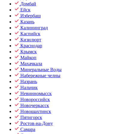
Домбай
Ейск
Избербаш
Казань
Калининград
Каспийск
Кизилюрт
Краснодар
Крымск
Майкоп
Махачкала
Минеральные Воды
Набережные челны
Назрань
Нальчик
Невинномысск
Новороссийск
Новочеркасск
Новошахтинск
Пятигорск
Ростов-на-Дону
Самара