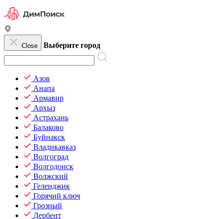
Выберите город
Close
Азов
Анапа
Армавир
Архыз
Астрахань
Балаково
Буйнакск
Владикавказ
Волгоград
Волгодонск
Волжский
Геленджик
Горячий ключ
Грозный
Дербент