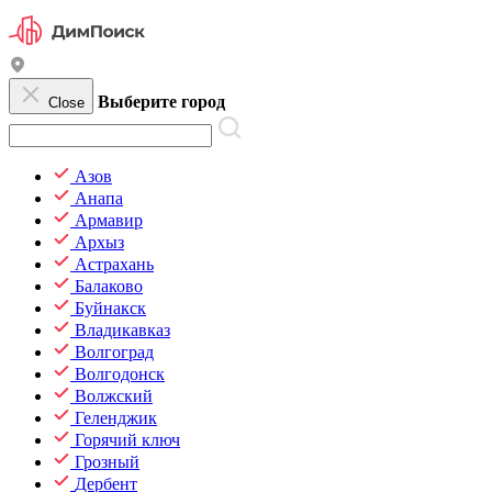
Выберите город
Close
Азов
Анапа
Армавир
Архыз
Астрахань
Балаково
Буйнакск
Владикавказ
Волгоград
Волгодонск
Волжский
Геленджик
Горячий ключ
Грозный
Дербент