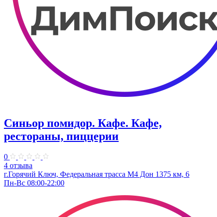
Синьор помидор. Кафе. Кафе,
рестораны, пиццерии
0
4 отзыва
г.Горячий Ключ, Федеральная трасса М4 Дон 1375 км, 6
Пн-Вс 08:00-22:00