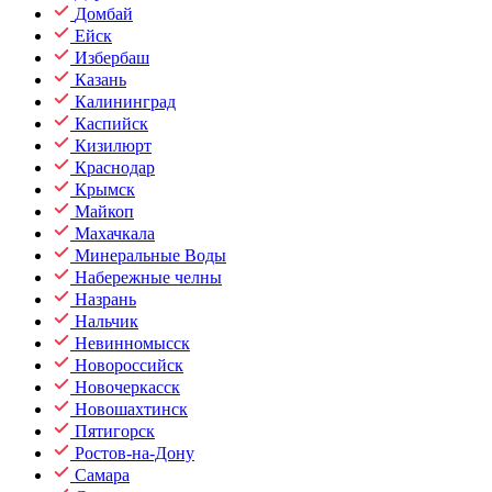
Домбай
Ейск
Избербаш
Казань
Калининград
Каспийск
Кизилюрт
Краснодар
Крымск
Майкоп
Махачкала
Минеральные Воды
Набережные челны
Назрань
Нальчик
Невинномысск
Новороссийск
Новочеркасск
Новошахтинск
Пятигорск
Ростов-на-Дону
Самара