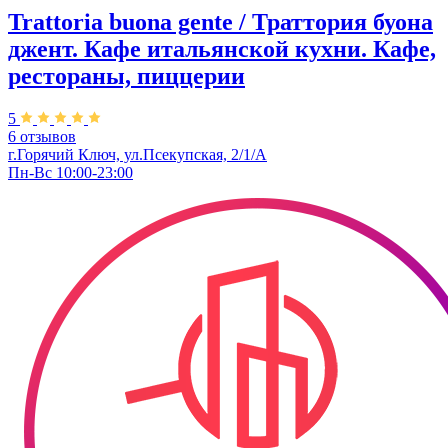
Trattoria buona gente / Траттория буона
джент. ​Кафе итальянской кухни. Кафе,
рестораны, пиццерии
5
6 отзывов
г.Горячий Ключ, ул.Псекупская, 2/1/А
Пн-Вс 10:00-23:00